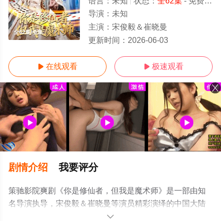
语言：
未知
状态：
全62集
- 免费在线观看
导演：
未知
主演：
宋俊毅＆崔晓曼
全62集/全集
更新时间：
2026-06-03
在线观看
极速观看


剧情介绍
我要评分
策驰影院爽剧《你是修仙者，但我是魔术师》是一部由知
名导演执导，宋俊毅＆崔晓曼等演员精彩演绎的中国大陆
电视剧，大结局剧情已揭晓（全62集），手机免费观看高
