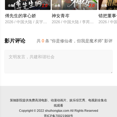
1.0
2.0
全集
全集
全集
傅先生的掌心娇
神女青岑
错把董事
2026 / 中国大陆 / 吴宇航＆郑千亦
2026 / 中国大陆 / 李芮峤＆张媛媛
2026 /
影片评论
共
0
条 “你是修仙者，但我是魔术师” 影评
策驰影院
提供免费高清电影、动漫动画片、娱乐综艺秀、电视剧全集在
线观看
Copyright © 2022 shuihongtax.com All Rights Reserved
晋ICP备70021968号