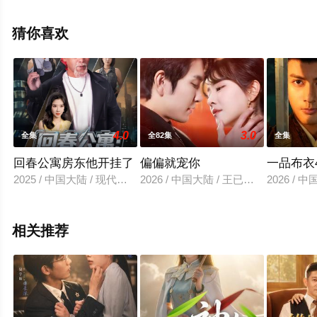
清未删减完整版电视剧全集就上策驰电影网，更多相关信
息可移步至豆瓣电视剧、电视猫或剧情网等平台了解。
猜你喜欢
4.0
3.0
全集
全82集
全集
回春公寓房东他开挂了
偏偏就宠你
一品布衣
2025 / 中国大陆 / 现代都市
2026 / 中国大陆 / 王已歌＆李雪丹
2026 /
相关推荐