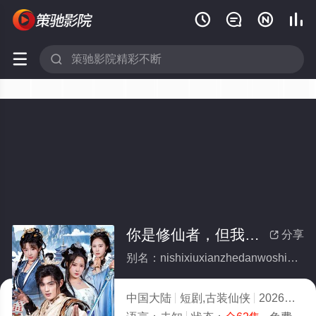






你是修仙者，但我是魔术师(全集)
分享

别名：nishixiuxianzhedanwoshimoshushi
中国大陆
短剧,古装仙侠
2026
6.0