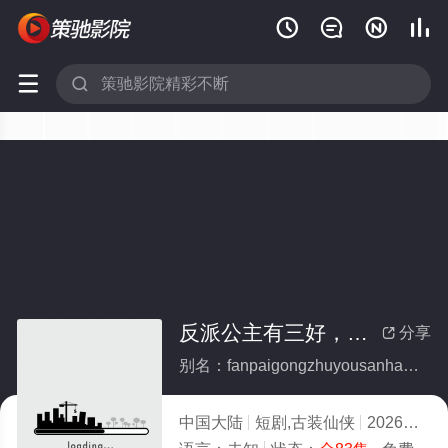






反派公主有三好，肤白貌美修为高(全集)
分享

别名：fanpaigongzhuyousanhaofubaimaomeixiuweigao
中国大陆
短剧,古装仙侠
2026
6.0