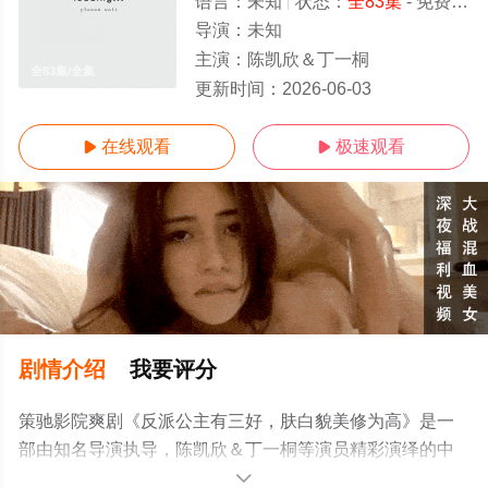
语言：
未知
状态：
全83集
- 免费在线观看
导演：
未知
主演：
陈凯欣＆丁一桐
全83集/全集
更新时间：
2026-06-03
在线观看
极速观看


剧情介绍
我要评分
策驰影院爽剧《反派公主有三好，肤白貌美修为高》是一
部由知名导演执导，陈凯欣＆丁一桐等演员精彩演绎的中
国大陆电视剧，大结局剧情已揭晓（全83集），手机免费
