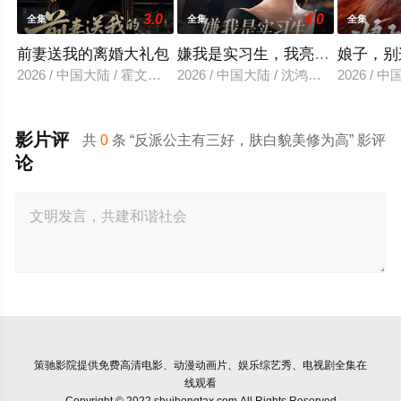
3.0
4.0
全集
全集
全集
前妻送我的离婚大礼包
嫌我是实习生，我亮出老板身份
娘子，别
2026 / 中国大陆 / 霍文琦＆雷小米
2026 / 中国大陆 / 沈鸿运＆刘亚倩
2026 / 
影片评
共
0
条 “反派公主有三好，肤白貌美修为高” 影评
论
策驰影院
提供免费高清电影、动漫动画片、娱乐综艺秀、电视剧全集在
线观看
Copyright © 2022 shuihongtax.com All Rights Reserved