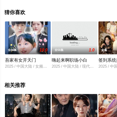
观看高清未删减完整版电视剧全集就上策驰电影网，更多
相关信息可移步至豆瓣电视剧、电视猫或剧情网等平台了
猜你喜欢
解。
10.0
1.0
全48集
全56集
全集
吾家有女开天门
嗨起来啊职场小白
签到系统
2025 / 中国大陆 / 女频恋爱
2025 / 中国大陆 / 现代都市
2025 / 
相关推荐