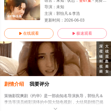
语言：
未知
状态：
全67集
- 免费在线观看
导演：
未知
主演：
郭怡凡＆李浩
全67集/全集
更新时间：
2026-06-03
在线观看
极速观看


剧情介绍
我要评分
策驰影院爽剧《灼华》是一部由知名导演执导，郭怡凡＆
李浩等演员精彩演绎的中国大陆电视剧，大结局剧情已揭
晓（全67集），手机免费观看高清未删减完整版电视剧全
