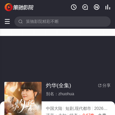






灼华(全集)
分享

别名：zhuohua
中国大陆
短剧,现代都市
2026
9.0