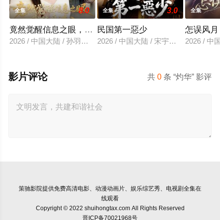
8.0
3.0
全集
全集
全集
竟然觉醒信息之眼，我转身进入反派大营
民国第一惡少
怎误风月
2026 / 中国大陆 / 孙羽中＆廖澜
2026 / 中国大陆 / 宋宇欣＆陈楚洹
2026 /
影片评论
共
0
条 “灼华” 影评
策驰影院
提供免费高清电影、动漫动画片、娱乐综艺秀、电视剧全集在
线观看
Copyright © 2022 shuihongtax.com All Rights Reserved
晋ICP备70021968号