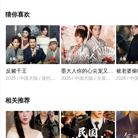
集就上策驰电影网，更多相关信息可移步至豆瓣电视剧、
电视猫或剧情网等平台了解。
猜你喜欢
3.0
9.0
全集
全集
全集
反赌千王
墨大人你的心尖宠又搞事情
被老婆偷
2025 / 中国大陆 / 现代都市
2025 / 中国大陆 / 古装仙侠
2026 /
相关推荐