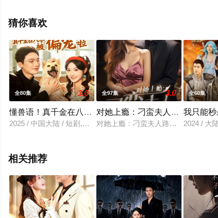
电视剧全集就上策驰电影网，更多相关信息可移步至豆瓣
电视剧、电视猫或剧情网等平台了解。
猜你喜欢
3.0
3.0
全80集
全97集
全60集
懂兽语！真千金在八零被偏宠啦
对她上瘾：刁蛮夫人她路子野
我只能秒
2025 / 中国大陆 / 短剧,女频恋爱
对她上瘾：刁蛮夫人路子野
2024 / 
相关推荐