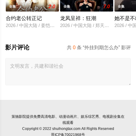
2.0
7.0
全集
全集
全集
合约老公转正记
龙凤呈祥：狂潮
她不是不
2026 / 中国大陆 / 姜恺琳＆王厂
2026 / 中国大陆 / 郑天龙＆汪心宇
2026 /
影片评论
共
0
条 “外挂到期怎么办” 影评
策驰影院
提供免费高清电影、动漫动画片、娱乐综艺秀、电视剧全集在
线观看
Copyright © 2022 shuihongtax.com All Rights Reserved
晋ICP备70021968号