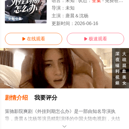
语言：
未知
状态：
全集
- 免费在线观看
导演：
未知
主演：
唐晨＆沈杨
全集/全集
更新时间：
2026-06-16
在线观看
极速观看


剧情介绍
我要评分
策驰影院爽剧《外挂到期怎么办》是一部由知名导演执
导，唐晨＆沈杨等演员精彩演绎的中国大陆电视剧，大结
局剧情已揭晓（全集），手机免费观看高清未删减完整版
