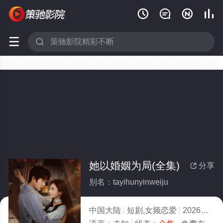






她以婚姻为局(全集)
分享

别名：tayihunyinweiju
中国大陆
短剧,女频恋爱
2026
8.0