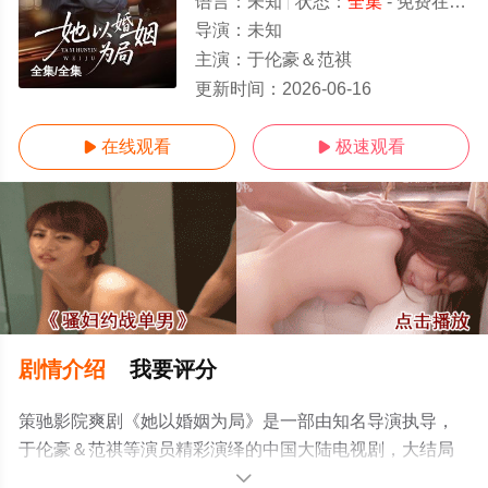
语言：
未知
状态：
全集
- 免费在线观看
导演：
未知
主演：
于伦豪＆范祺
全集/全集
更新时间：
2026-06-16
在线观看
极速观看


剧情介绍
我要评分
策驰影院爽剧《她以婚姻为局》是一部由知名导演执导，
于伦豪＆范祺等演员精彩演绎的中国大陆电视剧，大结局
剧情已揭晓（全集），手机免费观看高清未删减完整版电
