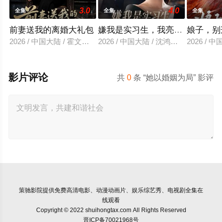
3.0
4.0
全集
全集
全集
前妻送我的离婚大礼包
嫌我是实习生，我亮出老板身份
娘子，别
2026 / 中国大陆 / 霍文琦＆雷小米
2026 / 中国大陆 / 沈鸿运＆刘亚倩
2026 / 
影片评论
共
0
条 “她以婚姻为局” 影评
策驰影院
提供免费高清电影、动漫动画片、娱乐综艺秀、电视剧全集在
线观看
Copyright © 2022 shuihongtax.com All Rights Reserved
晋ICP备70021968号