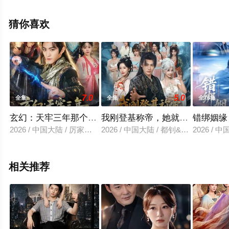
视剧全集就上策驰电影网，更多相关信息可移步至豆瓣电
视剧、电视猫或剧情网等平台了解。
猜你喜欢
7.0
5.0
全集
全集
全76集
玄幻：天牢三年那个纨绔出狱了
我刚登基称帝，她就说我是昏君
错绑姻缘
2026 / 中国大陆 / 厉家兵＆金泷汐
2026 / 中国大陆 / 都钊&华越
2026 /
相关推荐