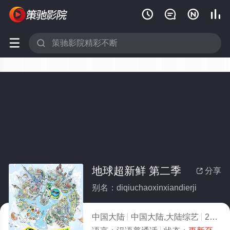






地球超新鲜 第二季
分享

别名：diqiuchaoxinxiandierji
中国大陆
中国大陆,大陆综艺
2026