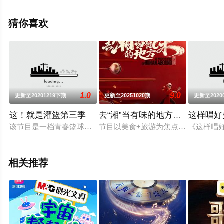
未删减完整版综艺节目就上策驰电影网，更多相关信息可
移步至豆瓣综艺、电视猫或剧情网等平台了解。
猜你喜欢
1.0
9.0
更新至20201219下期
更新至20251020期
更新至2020
这！就是灌篮第三季
去“湘”当有味的地方第三季
这样唱好
该节目是一档青春篮球竞技真人秀，由邓伦担任经理人，朱芳雨
节目以美食+旅游为焦点，探究美食
《这样唱
相关推荐