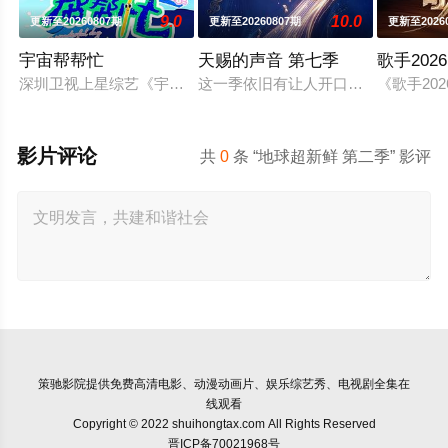
9.0
10.0
更新至20260807期
更新至20260807期
更新至2026
宇宙帮帮忙
天赐的声音 第七季
歌手2026
深圳卫视上星综艺《宇宙帮帮忙》是一档以文具快闪店为场景的
这一季依旧有让人开口就想跟唱的歌
《歌手2
影片评论
共
0
条 “地球超新鲜 第二季” 影评
策驰影院
提供免费高清电影、动漫动画片、娱乐综艺秀、电视剧全集在
线观看
Copyright © 2022 shuihongtax.com All Rights Reserved
晋ICP备70021968号