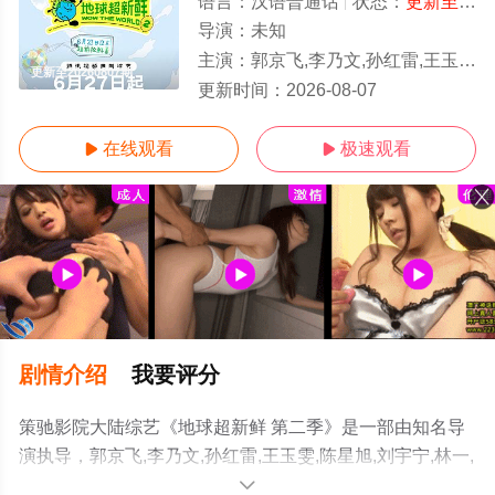
语言：
汉语普通话
状态：
更新至20260807期
导演：
未知
主演：
郭京飞,李乃文,孙红雷,王玉雯,陈星旭,刘宇宁,林一,龚俊
更新至20260807期
更新时间：
2026-08-07
在线观看
极速观看


剧情介绍
我要评分
策驰影院大陆综艺《地球超新鲜 第二季》是一部由知名导
演执导，郭京飞,李乃文,孙红雷,王玉雯,陈星旭,刘宇宁,林一,
龚俊等演员精彩演绎的中国大陆综艺，手机免费观看高清
