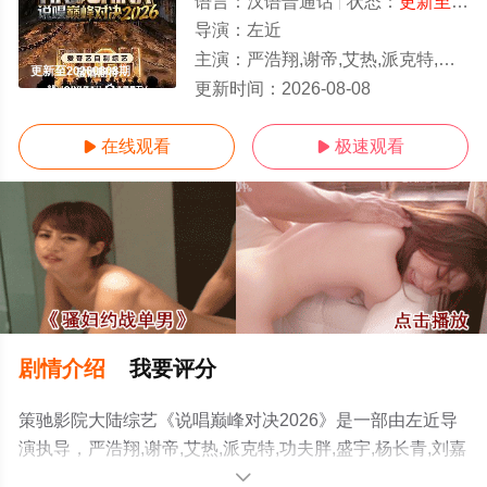
语言：
汉语普通话
状态：
更新至20260808期
导演：
左近
主演：
严浩翔,谢帝,艾热,派克特,功夫胖,盛宇,杨长青,刘嘉裕,米尔艾力,李斯丹妮,布瑞
更新至20260808期
更新时间：
2026-08-08
在线观看
极速观看


剧情介绍
我要评分
策驰影院大陆综艺《说唱巅峰对决2026》是一部由左近导
演执导，严浩翔,谢帝,艾热,派克特,功夫胖,盛宇,杨长青,刘嘉
裕,米尔艾力,李斯丹妮,布瑞吉,翁杰,黄旭,杨博睿,吴嘉轩,白
