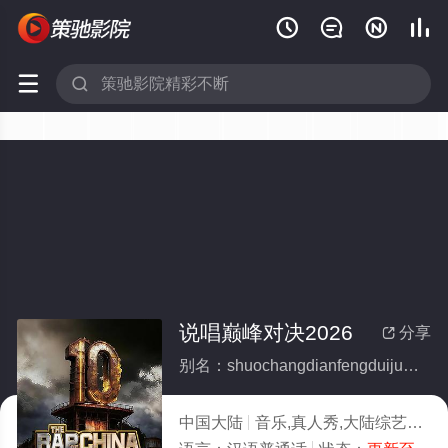






说唱巅峰对决2026
分享

别名：shuochangdianfengduijue2026
中国大陆
音乐,真人秀,大陆综艺
202