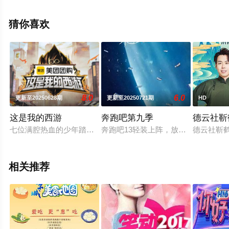
景屹,贰万,孙旸,李大奔,徐赢,郭颖等演员精彩演绎的中国大
陆综艺，手机免费观看高清未删减完整版综艺节目就上策
猜你喜欢
驰电影网，更多相关信息可移步至豆瓣综艺、电视猫或剧
情网等平台了解。
8.0
6.0
更新至20250628期
更新至20250721期
HD
这是我的西游
奔跑吧第九季
德云社靳
七位满腔热血的少年踏出海岛，与四位常驻MC一同化身为修炼学
奔跑吧13轻装上阵，放肆奔跑！
德云社靳鹤
相关推荐