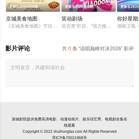
6.0
8.0
更新至20260808期
更新至20260808期
更新至2026
京城美食地图
笑动剧场
你好星期
《京城美食地图》节目组的美食侦探邀约行业专家和爱吃团网友
语言类”栏目。“强力推出”第一时段，
湖南卫视《
影片评论
共
0
条 “说唱巅峰对决2026” 影评
策驰影院
提供免费高清电影、动漫动画片、娱乐综艺秀、电视剧全集在
线观看
Copyright © 2022 shuihongtax.com All Rights Reserved
晋ICP备70021968号