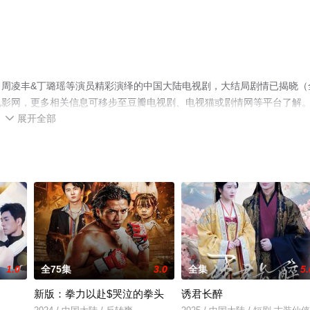
周凌丰&丁璐瑶等演员精彩演绎的中国大陆电视剧，大结局剧情已揭晓（
电影网，更多相关信息可移步至豆瓣电视剧、电视猫或剧情网等平台了解
展开全部

1.0
全75集
3.0
全集
5.
新版：拳力以赴$哭泣的拳头
诱君长醉