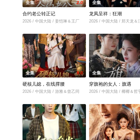
全集
2.0
全集
合约老公转正记
龙凤呈祥：狂潮
2026 / 中国大陆 / 姜恺琳＆王厂
2026 / 中国大陆 / 郑天龙
全集
9.0
全集
硬核儿媳，在线撑腰
穿旗袍的女人：旗遇
2026 / 中国大陆 / 游雅＆曾乙同
2026 / 中国大陆 / 椰椰＆哲