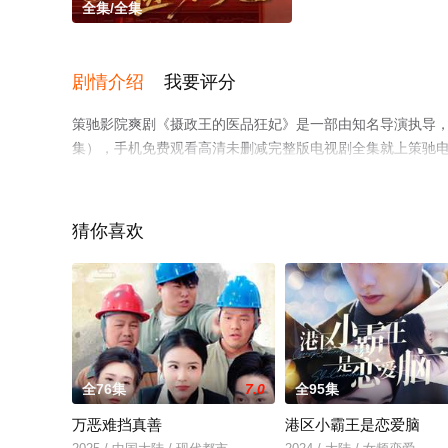
全集/全集
剧情介绍
我要评分
策驰影院爽剧《摄政王的医品狂妃》是一部由知名导演执导，
集），手机免费观看高清未删减完整版电视剧全集就上策驰
猜你喜欢
全76集
7.0
全95集
万恶难挡真善
港区小霸王是恋爱脑