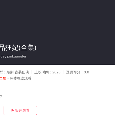
品狂妃(全集)
yipinkuangfei
型：
短剧,古装仙侠
上映时间：
2026
豆瓣评分：
9.0
全集
- 免费在线观看
27
极速观看
