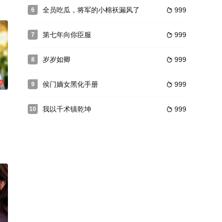
全员吃瓜，将军的小棉袄漏风了
999
6

第七年向你臣服
999
7

岁岁如卿
999
8

0
侯门嫡女黑化手册
999
9

我以千术镇乾坤
999
10
