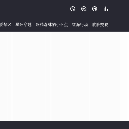




爱禁区
星际穿越
妖精森林的小不点
红海行动
肮脏交易