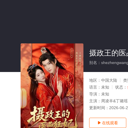
摄政王的医
别名：shezhengwangde
地区：
中国大陆
类
语言：
未知
状态：
导演：
未知
主演：
周凌丰&丁璐瑶
更新时间：
2026-06-
在线观看
