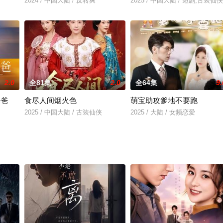
2024 / 中国大陆 / 反转爽
2025 / 中国大陆 / 短剧,古装仙侠
2.0
全81集
2.0
全64集
9.
爸爸
食尽人间烟火色
萌宝助攻爹地不要跑
2025 / 中国大陆 / 古装仙侠
2025 / 大陆 / 女频恋爱