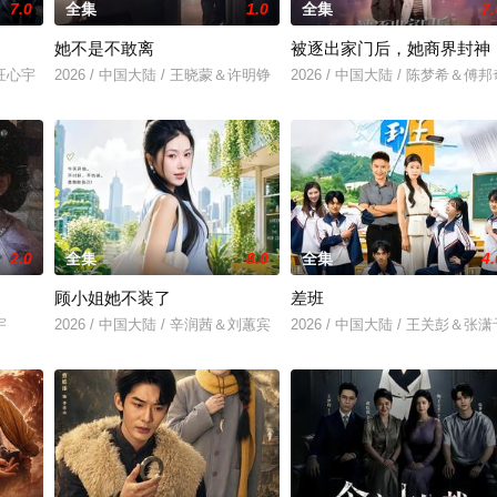
7.0
全集
1.0
全集
7.
她不是不敢离
被逐出家门后，她商界封神
＆汪心宇
2026 / 中国大陆 / 王晓蒙＆许明铮
2026 / 中国大陆 / 陈梦希＆傅邦
2.0
全集
8.0
全集
4.
顾小姐她不装了
差班
宇
2026 / 中国大陆 / 辛润茜＆刘蕙宾
2026 / 中国大陆 / 王关彭＆张潇