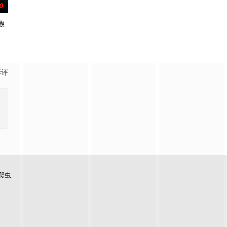
0
假
隽
影评
爬虫