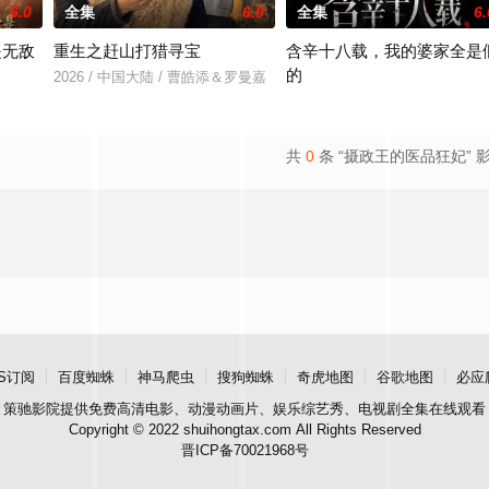
6.0
全集
6.0
全集
6.
是无敌
重生之赶山打猎寻宝
含辛十八载，我的婆家全是
的
2026 / 中国大陆 / 曹皓添＆罗曼嘉
＆张亚迪
2026 / 中国大陆 / 张耀尹＆伍京
共
0
条 “摄政王的医品狂妃” 
S订阅
百度蜘蛛
神马爬虫
搜狗蜘蛛
奇虎地图
谷歌地图
必应
策驰影院
提供免费高清电影、动漫动画片、娱乐综艺秀、电视剧全集在线观看
Copyright © 2022 shuihongtax.com All Rights Reserved
晋ICP备70021968号