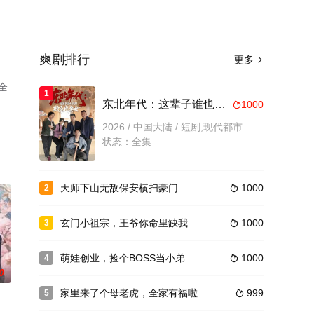
爽剧排行
更多

全
1
。
东北年代：这辈子谁也别想欺负我妻女
1000

2026 / 中国大陆 / 短剧,现代都市
状态：全集
天师下山无敌保安横扫豪门
1000
2

玄门小祖宗，王爷你命里缺我
1000
3

萌娃创业，捡个BOSS当小弟
1000
4

0
家里来了个母老虎，全家有福啦
999
5
