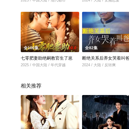
2025 / 中国大陆 / 现代都市
2024 / 大陆 / 女频恋爱
全100集
10.0
全82集
七零肥妻助绝嗣教官生了崽
断绝关系后养女哭着叫
2025 / 中国大陆 / 年代穿越
2024 / 大陆 / 反转爽
相关推荐