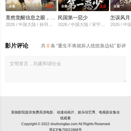
8.0
3.0
全集
全集
全集
竟然觉醒信息之眼，我转身进入反派大营
民国第一惡少
怎误风月
2026 / 中国大陆 / 孙羽中＆廖澜
2026 / 中国大陆 / 宋宇欣＆陈楚洹
2026 /
影片评论
共
0
条 “重生不将就坏人统统靠边站” 影评
策驰影院
提供免费高清电影、动漫动画片、娱乐综艺秀、电视剧全集在
线观看
Copyright © 2022 shuihongtax.com All Rights Reserved
晋ICP备70021968号