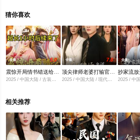
未删减完整版电视剧全集就上策驰电影网，更多相关信息
可移步至豆瓣电视剧、电视猫或剧情网等平台了解。
猜你喜欢
5.0
7.0
全集
全集
全集
震惊开局情书错送给了女帝
顶尖律师老婆打输官司崩溃了
抄家流放
2025 / 中国大陆 / 古装仙侠
2025 / 中国大陆 / 现代都市
2025 / 
相关推荐