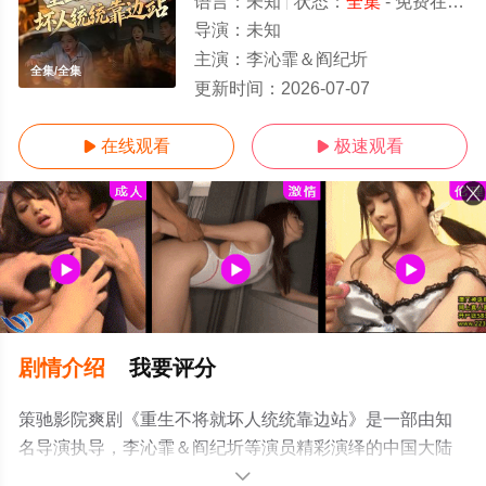
语言：
未知
状态：
全集
- 免费在线观看
导演：
未知
主演：
李沁霏＆阎纪圻
全集/全集
更新时间：
2026-07-07
在线观看
极速观看


剧情介绍
我要评分
策驰影院爽剧《重生不将就坏人统统靠边站》是一部由知
名导演执导，李沁霏＆阎纪圻等演员精彩演绎的中国大陆
电视剧，大结局剧情已揭晓（全集），手机免费观看高清
