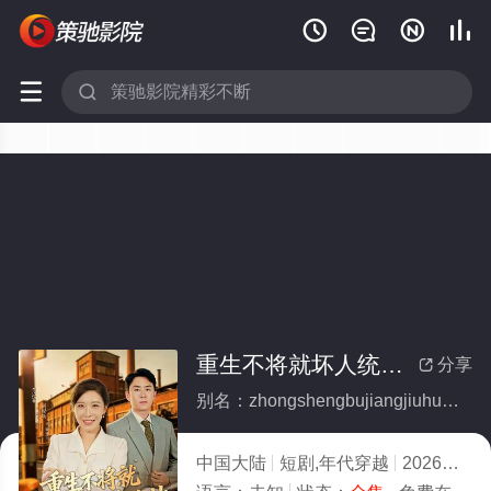






重生不将就坏人统统靠边站(全集)
分享

别名：zhongshengbujiangjiuhuairentongtongkaobianzhan
中国大陆
短剧,年代穿越
2026
9.0