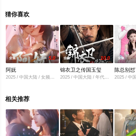
观看高清未删减完整版电视剧全集就上策驰电影网，更多
相关信息可移步至豆瓣电视剧、电视猫或剧情网等平台了
猜你喜欢
解。
5.0
10.0
全集
全集
全集
阿妩
锦衣卫之传国玉玺
陈总别怼
2025 / 中国大陆 / 女频恋爱
2025 / 中国大陆 / 年代穿越
2025 / 
相关推荐