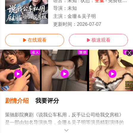
语言：
未知
状态：
全集
- 免费在线观看
导演：
未知
主演：
金珊＆吴子明
全集/全集
更新时间：
2026-07-07
在线观看
极速观看


剧情介绍
我要评分
策驰影院爽剧《说我公车私用，反手让公司给我交房租》
是一部由知名导演执导，金珊＆吴子明等演员精彩演绎的
中国大陆电视剧，大结局剧情已揭晓（全集），手机免费
