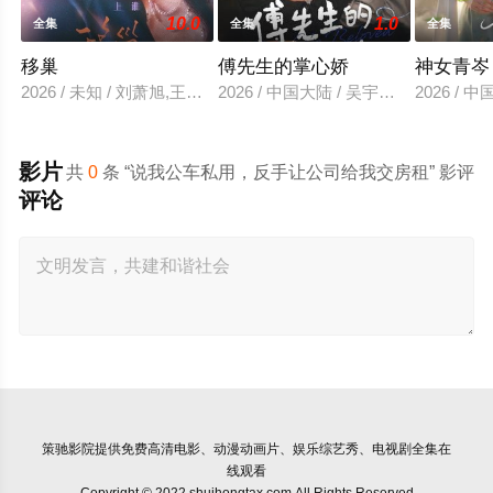
10.0
1.0
全集
全集
全集
移巢
傅先生的掌心娇
神女青岑
2026 / 未知 / 刘萧旭,王格格
2026 / 中国大陆 / 吴宇航＆郑千亦
2026 /
影片
共
0
条 “说我公车私用，反手让公司给我交房租” 影评
评论
策驰影院
提供免费高清电影、动漫动画片、娱乐综艺秀、电视剧全集在
线观看
Copyright © 2022 shuihongtax.com All Rights Reserved