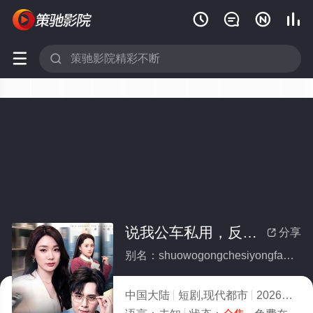






说我公车私用，反手让公司给我交房租(全集)
分享

别名：shuowogongchesiyongfanshouranggongsigeiwojiaofangzu
中国大陆
短剧,现代都市
2026
5.0