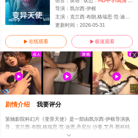
语言：
英语
状态：
HD中字/高清
- 免费在线观看
导演：
凯尔西·伊根
主演：
克兰西·布朗,格瑞思·范·迪恩,丹尼尔·沙曼,艾丹·斯科特,瑞安·克鲁格
HD中字
更新时间：
2026-05-31
在线观看
极速观看


剧情介绍
我要评分
策驰影院科幻片《变异天使》是一部由凯尔西·伊根导演执
导，克兰西·布朗,格瑞思·范·迪恩,丹尼尔·沙曼,艾丹·斯科特,
瑞安·克鲁格等演员精彩演绎的南非电影，手机免费观看高
