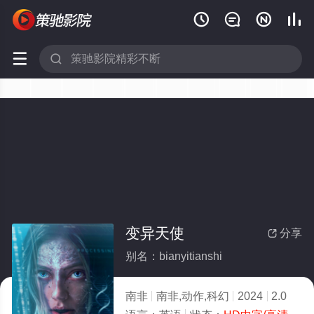






变异天使
分享

别名：bianyitianshi
南非
南非,动作,科幻
2024
2.0