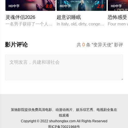
8.0
2.0
HD中字
HD中字
HD中字
灵魂伴侣2026
超意识睡眠
恐怖感受
一名男子获得了一个人工智能机器人，以应对刚刚去世的妻子的去
In Italy, old, dirty, congested prisons ful
Four men w
影片评论
共
0
条 “变异天使” 影评
策驰影院
提供免费高清电影、动漫动画片、娱乐综艺秀、电视剧全集在
线观看
Copyright © 2022 shuihongtax.com All Rights Reserved
晋ICP备70021968号