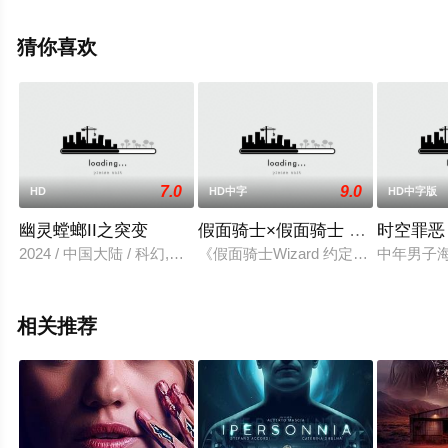
清未删减完整版电影大全就上策驰电影网，更多相关信息
可移步至豆瓣电影、电视猫或剧情网等平台了解。
猜你喜欢
7.0
9.0
HD
HD中字
HD中字版
幽灵螳螂II之突变
假面骑士×假面骑士 铠武 Wizar
时空罪恶
2024 / 中国大陆 / 科幻,惊悚,冒险
《假面骑士Wizard 约定之地》操
中年男子海克特
相关推荐